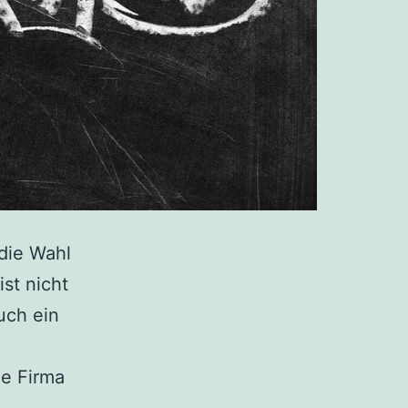
die Wahl
st nicht
uch ein
n
ie Firma