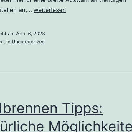
Trendige
stellen an,…
weiterlesen
Tischgestelle
von
icht am
April 6, 2023
Rellgo:
ert in
Uncategorized
Zeitloses
Design
für
jeden
Wohnstil
brennen Tipps:
ürliche Möglichkeite