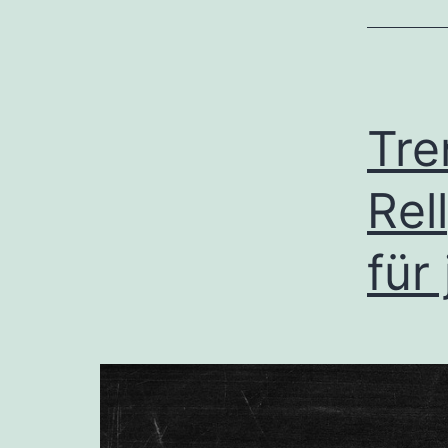
Tre
Rel
für