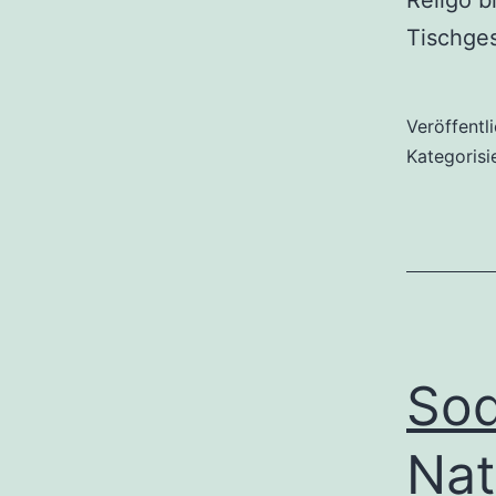
Tischge
Veröffentl
Kategorisi
Sod
Nat