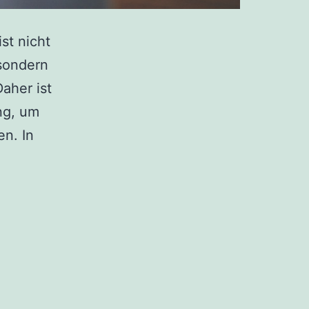
st nicht
 sondern
aher ist
ng, um
n. In
Die
perfekte
Küchengestaltung:
Landhaus-
oder
moderne
Küchen?