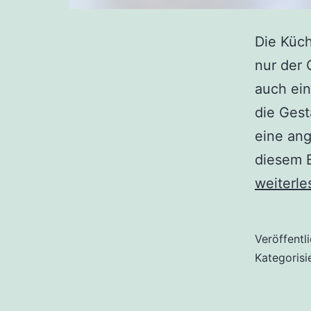
Die Küch
nur der 
auch ein
die Ges
eine an
diesem B
weiterle
Veröffentl
Kategorisi