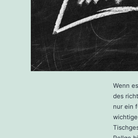
Wenn es 
des rich
nur ein 
wichtige
Tischges
Rellgo b