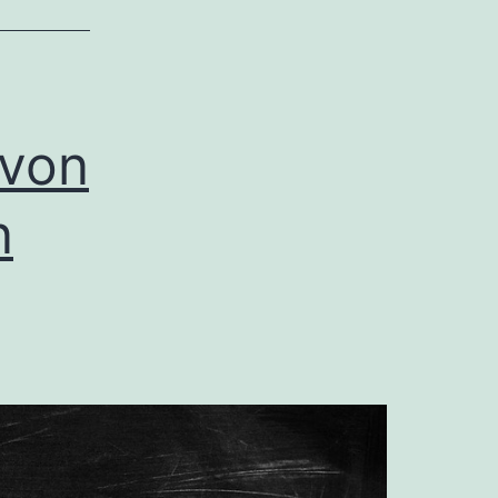
 von
n